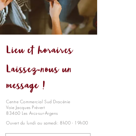
Lieu et horaires
Laissez-nous un
message !
Centre Commercial Sud Dracénie
Voie Jacques Prévert
83460 Les Arcs-sur-Argens
Ouvert du lundi au samedi: 8h00 - 19h00