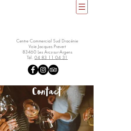
Centre Commercial Sud Dracénie
Voie Jacques Prevert
83460 Les Arcs-sur-Argens
Tél.
04 83 11 04 31
Contact