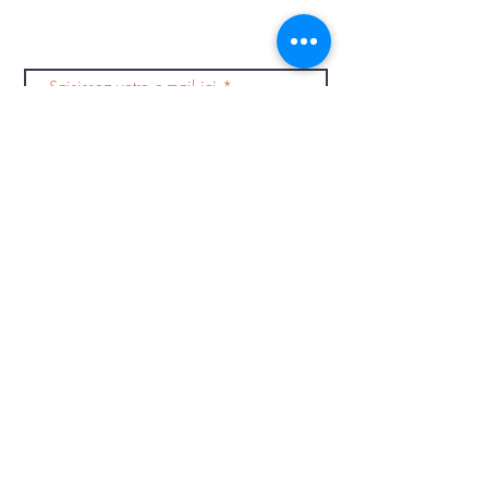
Abonnez-vous à notre
newsletter
S'abonner
Centre Commercial Sud Dracénie
Voie Jacques Prevert
83460 Les Arcs-sur-Argens
Tél.
04 83 11 04 31
du lundi au samedi : 8h00 -
19h00
Les dimanches de décembre : 8h -
18h30