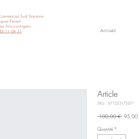
Commercial Sud Dracénie
ques Prevert
es Arcs-sur-Argens
83 11 04 31
Accueil
Article
SKU : 671253175371
Prix
 100,00 € 
95,00
original
Quantité
*