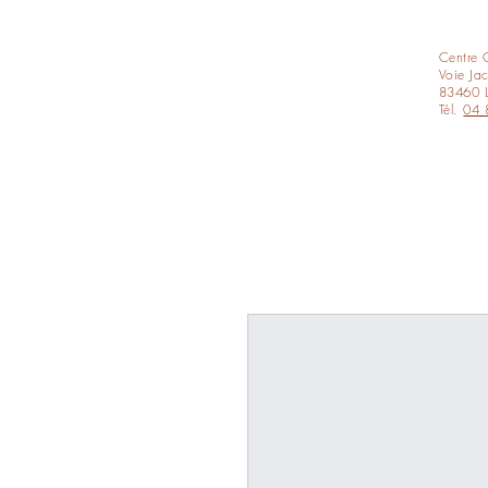
Centre 
Voie Jac
83460 L
Tél.
04 